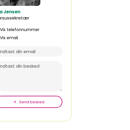
ia Jensen
ursussekretær
Vis telefonnummer
74124515
Vis email
phj@eucsyd.dk
Send besked