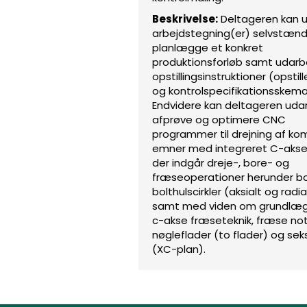
Beskrivelse:
Deltageren kan u
arbejdstegning(er) selvstænd
planlægge et konkret
produktionsforløb samt udarb
opstillingsinstruktioner (opstill
og kontrolspecifikationsskema
Endvidere kan deltageren uda
afprøve og optimere CNC
programmer til drejning af ko
emner med integreret C-akse,
der indgår dreje-, bore- og
fræseoperationer herunder b
bolthulscirkler (aksialt og radia
samt med viden om grundlæ
c-akse fræseteknik, fræse not
nøgleflader (to flader) og sek
(XC-plan).