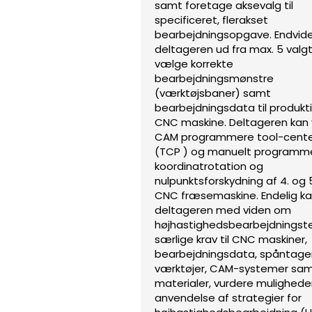
samt foretage aksevalg til
specificeret, flerakset
bearbejdningsopgave. Endvide
deltageren ud fra max. 5 valg
vælge korrekte
bearbejdningsmønstre
(værktøjsbaner) samt
bearbejdningsdata til produkt
CNC maskine. Deltageren kan 
CAM programmere tool-cente
(TCP ) og manuelt programm
koordinatrotation og
nulpunktsforskydning af 4. og 5
CNC fræsemaskine. Endelig k
deltageren med viden om
højhastighedsbearbejdningst
særlige krav til CNC maskiner,
bearbejdningsdata, spåntag
værktøjer, CAM-systemer sa
materialer, vurdere muligheder
anvendelse af strategier for