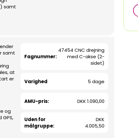
igh
d) samt
vender
47454 CNC drejning
er samt
Fagnummer:
med C-akse (2-
sidet)
ring
les, at
tart er
Varighed
5 dage
AMU-pris:
DKK 1.090,00
ke og
d GPS,
Uden for
DKK
målgruppe:
4.005,50