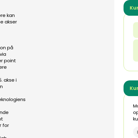
Kur
re kan
te akser
ion på
via
r point
ere
. akse i
an
Ku
eknologiens
Mo
ende
op
mt
ku
 for