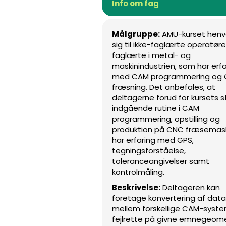
Info om fag
Målgruppe:
AMU-kurset hen
sig til ikke-faglærte operatør
faglærte i metal- og
maskinindustrien, som har erfa
med CAM programmering og
fræsning. Det anbefales, at
deltagerne forud for kursets s
indgående rutine i CAM
programmering, opstilling og
produktion på CNC fræsemask
har erfaring med GPS,
tegningsforståelse,
toleranceangivelser samt
kontrolmåling.
Beskrivelse:
Deltageren kan
foretage konvertering af data
mellem forskellige CAM-syste
fejlrette på givne emnegeome