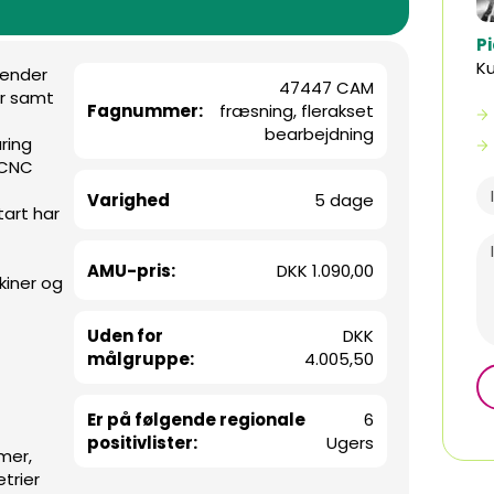
P
K
vender
47447 CAM
er samt
Fagnummer:
fræsning, flerakset
bearbejdning
ring
 CNC
Varighed
5 dage
tart har
AMU-pris:
DKK 1.090,00
iner og
Uden for
DKK
målgruppe:
4.005,50
Er på følgende regionale
6
positivlister:
Ugers
mer,
trier