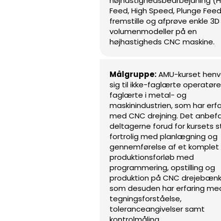
højhastighedsbearbejdning (H
Feed, High Speed, Plunge Fee
fremstille og afprøve enkle 3D
volumenmodeller på en
højhastigheds CNC maskine.
Målgruppe:
AMU-kurset hen
sig til ikke-faglærte operatør
faglærte i metal- og
maskinindustrien, som har erfa
med CNC drejning. Det anbefa
deltagerne forud for kursets s
fortrolig med planlægning og
gennemførelse af et komplet
produktionsforløb med
programmering, opstilling og
produktion på CNC drejebæn
som desuden har erfaring me
tegningsforståelse,
toleranceangivelser samt
kontrolmåling.