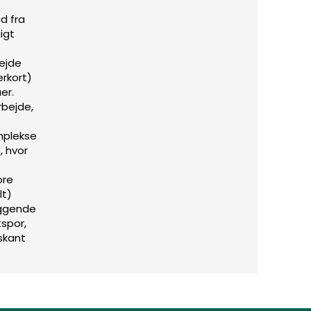
d fra
igt
ejde
erkort)
er.
rbejde,
mplekse
 hvor
ore
lt)
ggende
spor,
skant