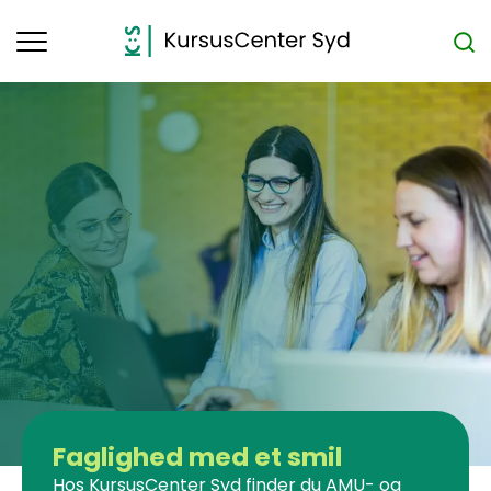
Toggle
navigation
Faglighed med et smil
Hos KursusCenter Syd finder du AMU- og