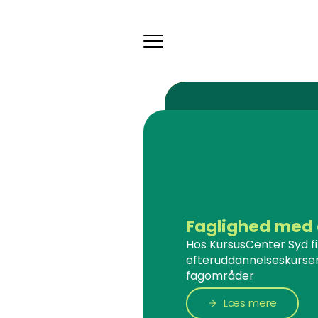
Toggle
navigation
Faglighed med 
Hos KursusCenter Syd f
efteruddannelseskurser
fagområder
Læs mere