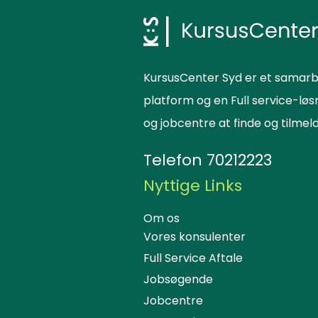
indtastede
filtrering.
KursusCenter Syd er et samarb
platform og en Full service-lø
og jobcentre at finde og tilme
Telefon
70212223
Nyttige Links
Om os
Vores konsulenter
Full Service Aftale
Jobsøgende
Jobcentre