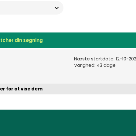
Enter
value
tcher din søgning
Næste startdato: 12-10-20
Varighed: 43 dage
her for at vise dem