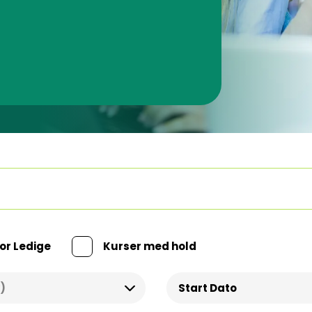
or Ledige
Kurser med hold
Start Dato