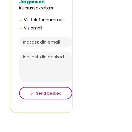
Jørgensen
Kursussekretær
Vis telefonnummer
74124102
Vis email
maaj@eucsyd.dk
Send besked