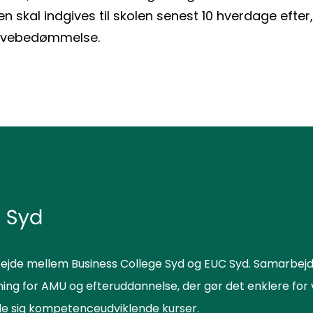
en skal indgives til skolen senest 10 hverdage efter,
røvebedømmelse.
ejde mellem Business College Syd og EUC Syd. Samarbejd
sning for AMU og efteruddannelse, der gør det enklere f
lde sig kompetenceudviklende kurser.