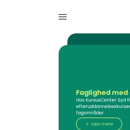
Toggle
navigation
Faglighed med 
Hos KursusCenter Syd f
efteruddannelseskurser
fagområder
Læs mere