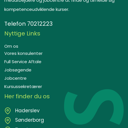
medarbejdere og jobcentre at finde og tilmelde sig
kompetenceudviklende kurser.
Telefon
70212223
Nyttige Links
Om os
Vores konsulenter
Full Service Aftale
Jobsøgende
Jobcentre
Kursussekretærer
Her finder du os
Haderslev
Sønderborg