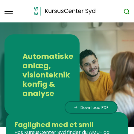
Toggle
navigation
Automatiske
anlæg,
visionteknik
konfig &
analyse
Download PDF
Faglighed med et smil
Hos KursusCenter Syd finder du AMU- og