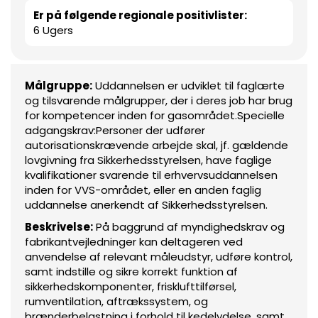
Er på følgende regionale positivlister:
6 Ugers
Målgruppe:
Uddannelsen er udviklet til faglærte
og tilsvarende målgrupper, der i deres job har brug
for kompetencer inden for gasområdet.Specielle
adgangskrav:Personer der udfører
autorisationskrævende arbejde skal, jf. gældende
lovgivning fra Sikkerhedsstyrelsen, have faglige
kvalifikationer svarende til erhvervsuddannelsen
inden for VVS-området, eller en anden faglig
uddannelse anerkendt af Sikkerhedsstyrelsen.
Beskrivelse:
På baggrund af myndighedskrav og
fabrikantvejledninger kan deltageren ved
anvendelse af relevant måleudstyr, udføre kontrol,
samt indstille og sikre korrekt funktion af
sikkerhedskomponenter, frisklufttilførsel,
rumventilation, aftrækssystem, og
brænderbelastning i forhold til kedelydelse, samt