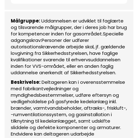
Målgruppe:
Uddannelsen er udviklet til faglærte
og tilsvarende målgrupper, der i deres job har brug
for kompetencer inden for gasområdet.Specielle
adgangskrav:Personer der udfører
autorisationskrævende arbejde skal, jf. gældende
lovgivning fra Sikkerhedsstyrelsen, have faglige
kvalifikationer svarende til erhvervsuddannelsen
inden for VVS-området, eller en anden faglig
uddannelse anerkendt af Sikkerhedsstyrelsen.
Beskrivelse:
Deltageren kan i overensstemmelse
med fabrikantvejledninger og
myndighedsbestemmelser, udføre eftersyn og
vedligeholdelse på gasfyrede kedelanlæg inkl.
brænder, varmtvandsbeholder, aftræks-, friskluft-,
-rumventilationssystem, og gasinstallation i
tilknytning til kedelanlægget, samt udskifte
sliddele og defekte komponenter og armaturer.
Endvidere kan deltageren udarbejde