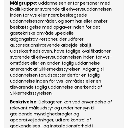
Målgruppe:
Uddannelsen er for personer med
kvalifikationer svarende til erhvervsuddannelsen
inden for vvs eller nært beslægtede
uddannelsesområder, og som har eller ønsker
beskæftigelse med opgaver inden for det
gastekniske område.Specielle
adgangskrav:Personer, der udfører
autorisationskrævende arbejde, skal jf.
Gassikkerhedsloven, have faglige kvalifikationer
svarende til erhvervsuddannelsen inden for vvs-
området eller en anden faglig uddannelse
anerkendt af Sikkerhedsstyrelsen. Adgang til
uddannelsen forudsætter derfor en faglig
uddannelse inden for vvs-området eller en
tilsvarende faglig uddannelse anerkendt af
Sikkerhedsstyrelsen.
Beskrivelse:
Deltageren kan ved anvendelse af
relevant måleudstyr og under hensyn til
gældende myndighedsregler og
apparatvejledninger, udføre kontrol af
godkendelses- og installationsforhold i