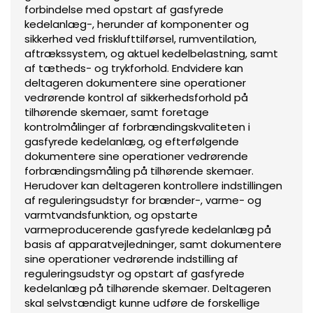
forbindelse med opstart af gasfyrede
kedelanlæg-, herunder af komponenter og
sikkerhed ved frisklufttilførsel, rumventilation,
aftrækssystem, og aktuel kedelbelastning, samt
af tætheds- og trykforhold. Endvidere kan
deltageren dokumentere sine operationer
vedrørende kontrol af sikkerhedsforhold på
tilhørende skemaer, samt foretage
kontrolmålinger af forbrændingskvaliteten i
gasfyrede kedelanlæg, og efterfølgende
dokumentere sine operationer vedrørende
forbrændingsmåling på tilhørende skemaer.
Herudover kan deltageren kontrollere indstillingen
af reguleringsudstyr for brænder-, varme- og
varmtvandsfunktion, og opstarte
varmeproducerende gasfyrede kedelanlæg på
basis af apparatvejledninger, samt dokumentere
sine operationer vedrørende indstilling af
reguleringsudstyr og opstart af gasfyrede
kedelanlæg på tilhørende skemaer. Deltageren
skal selvstændigt kunne udføre de forskellige