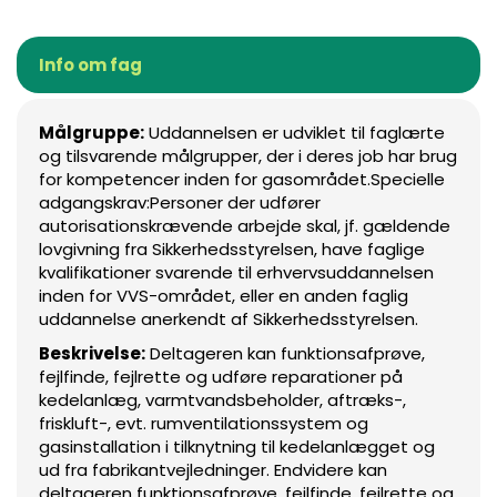
Info om fag
Målgruppe:
Uddannelsen er udviklet til faglærte
og tilsvarende målgrupper, der i deres job har brug
for kompetencer inden for gasområdet.Specielle
adgangskrav:Personer der udfører
autorisationskrævende arbejde skal, jf. gældende
lovgivning fra Sikkerhedsstyrelsen, have faglige
kvalifikationer svarende til erhvervsuddannelsen
inden for VVS-området, eller en anden faglig
uddannelse anerkendt af Sikkerhedsstyrelsen.
Beskrivelse:
Deltageren kan funktionsafprøve,
fejlfinde, fejlrette og udføre reparationer på
kedelanlæg, varmtvandsbeholder, aftræks-,
friskluft-, evt. rumventilationssystem og
gasinstallation i tilknytning til kedelanlægget og
ud fra fabrikantvejledninger. Endvidere kan
deltageren funktionsafprøve, fejlfinde, fejlrette og