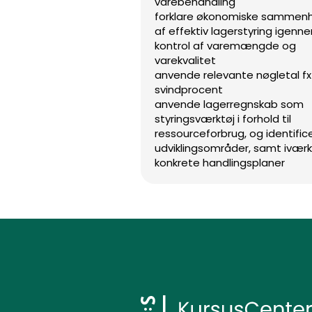
varebehandling
forklare økonomiske samme
af effektiv lagerstyring igenn
kontrol af varemængde og
varekvalitet
anvende relevante nøgletal fx
svindprocent
anvende lagerregnskab som
styringsværktøj i forhold til
ressourceforbrug, og identific
udviklingsområder, samt ivæ
konkrete handlingsplaner