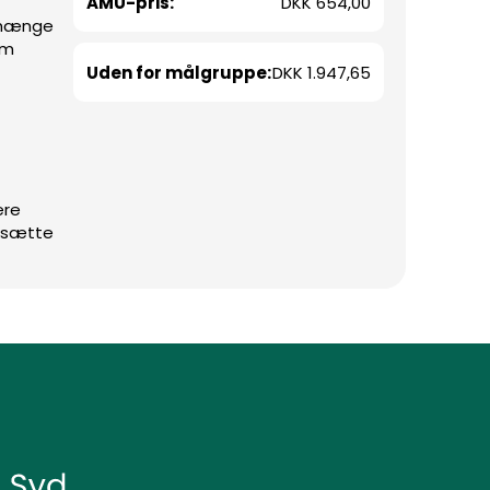
AMU-pris:
DKK 654,00
nhænge
em
Uden for målgruppe:
DKK 1.947,65
ere
rksætte