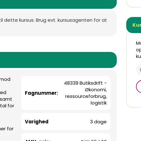
til dette kursus. Brug evt. kursusagenten for at
Ku
Mo
op
ku
g mod
48339 Butiksdrift -
Økonomi,
med
Fagnummer:
ressourceforbrug,
 samt
logistik
tal for
Varighed
3 dage
er for