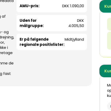
æredata
AMU-pris:
DKK 1.090,00
Kur
 af
Uden for
DKK
målgruppe:
4.005,50
s- og
rejning,
Er på følgende
Midtjylland
or,
regionale positivlister:
ke i
retage
emme de
Ku
g fast
Mo
op
ku