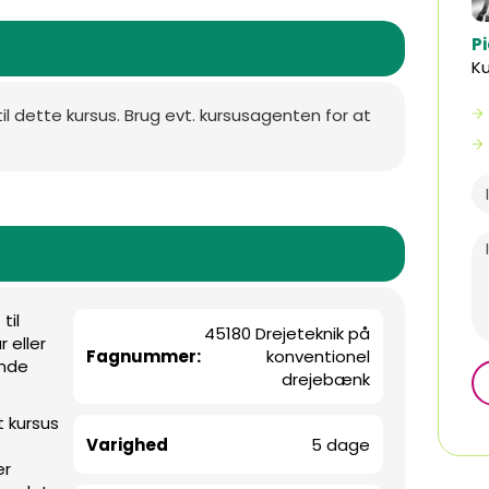
P
K
til dette kursus. Brug evt. kursusagenten for at
til
45180 Drejeteknik på
 eller
Fagnummer:
konventionel
ende
drejebænk
 kursus
Varighed
5 dage
er