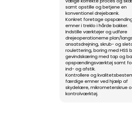
vælge korrekte proces og sk
samt opstille og betjene en
konventionel drejebænk.
Konkret foretage opspænding
emner i treklo i hårde bakker.
Indstille værktøjer og udføre
drejeoperationerne plan/lang
ansatsdrejning, skrub- og sletd
roulettering, boring med HSS b
gevindskæring med tap og bak
opspændingsværktøj samt fo
ind- og afstik.
Kontrollere og kvalitetsbest
færdige emner ved hjælp af
skydelære, mikrometerskrue o
kontrolværktøj.