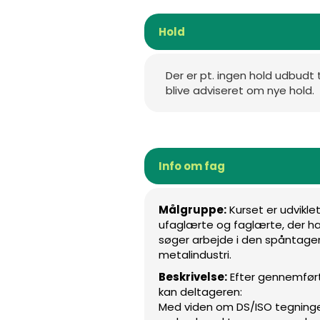
Hold
Der er pt. ingen hold udbudt 
blive adviseret om nye hold.
Info om fag
Målgruppe:
Kurset er udviklet 
ufaglærte og faglærte, der har
søger arbejde i den spåntag
metalindustri.
Beskrivelse:
Efter gennemført
kan deltageren:
Med viden om DS/ISO tegning