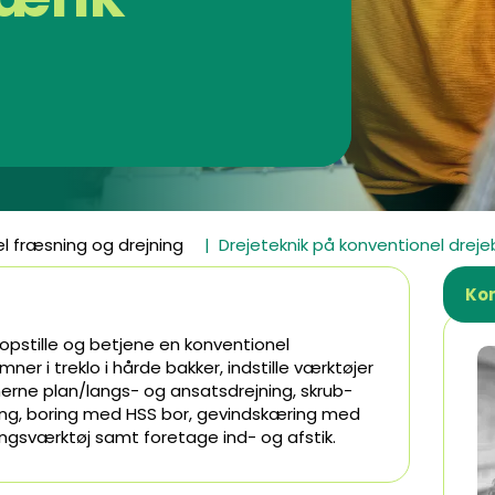
l fræsning og drejning
Drejeteknik på konventionel drej
Ko
opstille og betjene en konventionel
 i treklo i hårde bakker, indstille værktøjer
erne plan/langs- og ansatsdrejning, skrub-
ering, boring med HSS bor, gevindskæring med
gsværktøj samt foretage ind- og afstik.