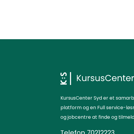
KursusCenter Syd er et samarb
platform og en Full service-lø
og jobcentre at finde og tilme
Telefon
70212223