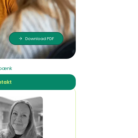
Download PDF
ebænk
ntakt