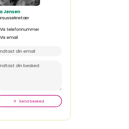
ia Jensen
ursussekretær
Vis telefonnummer
74124515
Vis email
phj@eucsyd.dk
Send besked