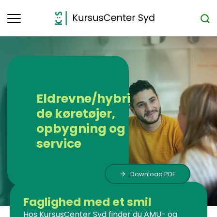
Toggle
navigation
Eldrevne/hybri
de køretøjer,
opbygning og
service
Download PDF
Faglighed med et smil
Hos KursusCenter Syd finder du AMU- og