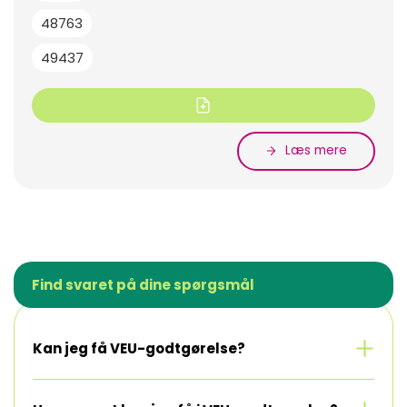
48763
49437
Læs mere
Find svaret på dine spørgsmål
Se mere
Kan jeg få VEU-godtgørelse?