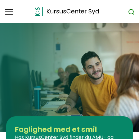
Toggle
navigation
Faglighed med et smil
Hos KursusCenter Syd finder du AMU- og