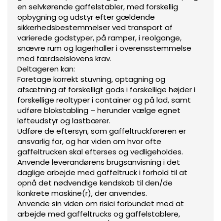
en selvkørende gaffelstabler, med forskellig
opbygning og udstyr efter gældende
sikkerhedsbestemmelser ved transport af
varierede godstyper, på ramper, i reolgange,
snævre rum og lagerhaller i overensstemmelse
med færdselslovens krav.
Deltageren kan:
Foretage korrekt stuvning, optagning og
afsætning af forskelligt gods i forskellige højder i
forskellige reoltyper i container og på lad, samt
udføre blokstabling – herunder vælge egnet
løfteudstyr og lastbærer.
Udføre de eftersyn, som gaffeltruckføreren er
ansvarlig for, og har viden om hvor ofte
gaffeltrucken skal efterses og vedligeholdes.
Anvende leverandørens brugsanvisning i det
daglige arbejde med gaffeltruck i forhold til at
opnå det nødvendige kendskab til den/de
konkrete maskine(r), der anvendes.
Anvende sin viden om risici forbundet med at
arbejde med gaffeltrucks og gaffelstablere,