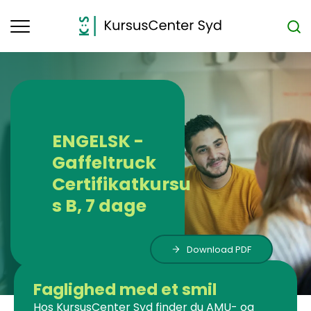
Toggle
navigation
ENGELSK -
Gaffeltruck
Certifikatkursu
s B, 7 dage
Download PDF
Faglighed med et smil
Hos KursusCenter Syd finder du AMU- og