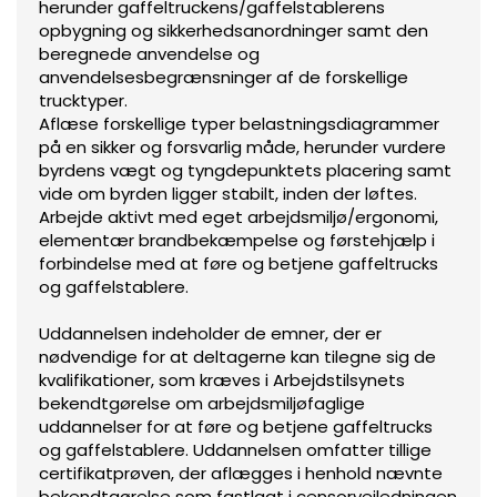
herunder gaffeltruckens/gaffelstablerens
opbygning og sikkerhedsanordninger samt den
beregnede anvendelse og
anvendelsesbegrænsninger af de forskellige
trucktyper.
Aflæse forskellige typer belastningsdiagrammer
på en sikker og forsvarlig måde, herunder vurdere
byrdens vægt og tyngdepunktets placering samt
vide om byrden ligger stabilt, inden der løftes.
Arbejde aktivt med eget arbejdsmiljø/ergonomi,
elementær brandbekæmpelse og førstehjælp i
forbindelse med at føre og betjene gaffeltrucks
og gaffelstablere.
Uddannelsen indeholder de emner, der er
nødvendige for at deltagerne kan tilegne sig de
kvalifikationer, som kræves i Arbejdstilsynets
bekendtgørelse om arbejdsmiljøfaglige
uddannelser for at føre og betjene gaffeltrucks
og gaffelstablere. Uddannelsen omfatter tillige
certifikatprøven, der aflægges i henhold nævnte
bekendtgørelse som fastlagt i censorvejledningen