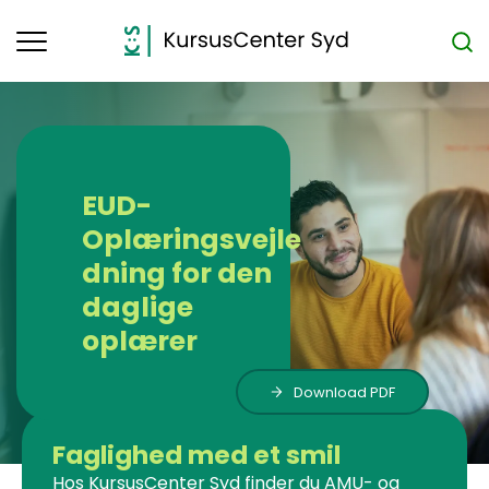
Toggle
navigation
EUD-
Oplæringsvejle
dning for den
daglige
oplærer
Download PDF
Faglighed med et smil
Hos KursusCenter Syd finder du AMU- og