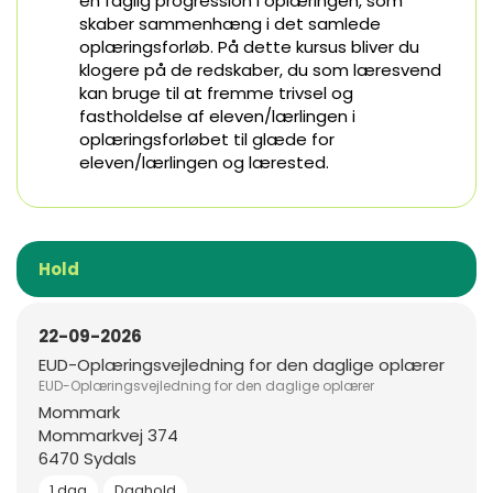
en faglig progression i oplæringen, som
skaber sammenhæng i det samlede
oplæringsforløb. På dette kursus bliver du
klogere på de redskaber, du som læresvend
kan bruge til at fremme trivsel og
fastholdelse af eleven/lærlingen i
oplæringsforløbet til glæde for
eleven/lærlingen og lærested.
Hold
22-09-2026
EUD-Oplæringsvejledning for den daglige oplærer
EUD-Oplæringsvejledning for den daglige oplærer
Mommark
Mommarkvej 374
6470 Sydals
1 dag
Daghold