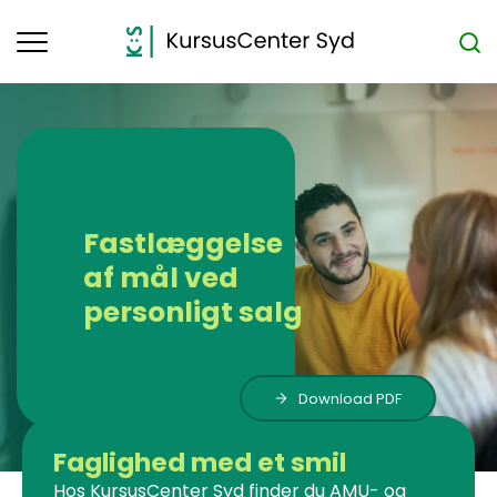
Toggle
navigation
Fastlæggelse
af mål ved
personligt salg
Download PDF
Faglighed med et smil
Hos KursusCenter Syd finder du AMU- og