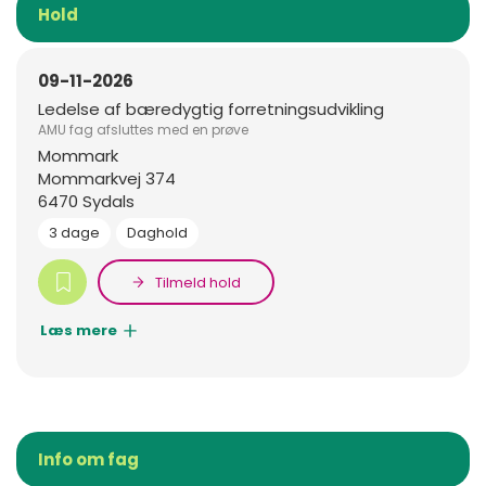
Hold
09-11-2026
Ledelse af bæredygtig forretningsudvikling
AMU fag afsluttes med en prøve
Mommark
Mommarkvej 374
6470 Sydals
3 dage
Daghold
Tilmeld hold
Læs mere
Info om fag