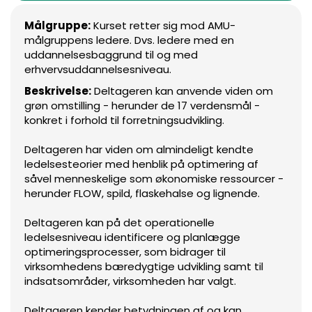
Målgruppe:
Kurset retter sig mod AMU-
målgruppens ledere. Dvs. ledere med en
uddannelsesbaggrund til og med
erhvervsuddannelsesniveau.
Beskrivelse:
Deltageren kan anvende viden om
grøn omstilling - herunder de 17 verdensmål -
konkret i forhold til forretningsudvikling.
Deltageren har viden om almindeligt kendte
ledelsesteorier med henblik på optimering af
såvel menneskelige som økonomiske ressourcer -
herunder FLOW, spild, flaskehalse og lignende.
Deltageren kan på det operationelle
ledelsesniveau identificere og planlægge
optimeringsprocesser, som bidrager til
virksomhedens bæredygtige udvikling samt til
indsatsområder, virksomheden har valgt.
Deltageren kender betydningen af og kan