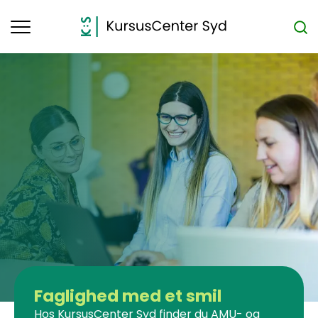
Toggle
navigation
Faglighed med et smil
Hos KursusCenter Syd finder du AMU- og