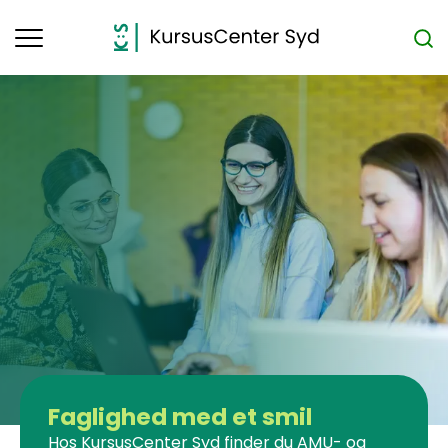
Toggle
navigation
Faglighed med et smil
Hos KursusCenter Syd finder du AMU- og