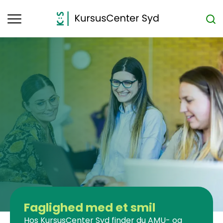
Toggle
navigation
Faglighed med et smil
Hos KursusCenter Syd finder du AMU- og