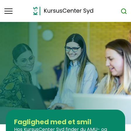
Toggle
navigation
Faglighed med et smil
Hos KursusCenter Syd finder du AMU- og