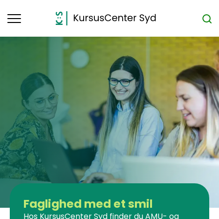
Toggle
navigation
Faglighed med et smil
Hos KursusCenter Syd finder du AMU- og