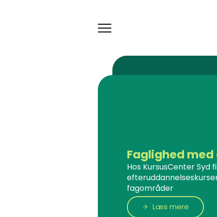
Toggle
navigation
Faglighed med 
Hos KursusCenter Syd f
efteruddannelseskurser
fagområder
Læs mere