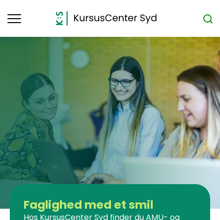
Toggle
navigation
Faglighed med et smil
Hos KursusCenter Syd finder du AMU- og