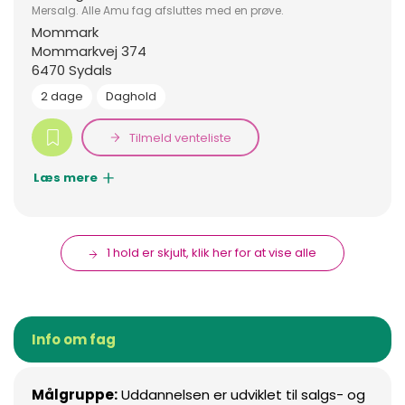
Mersalg. Alle Amu fag afsluttes med en prøve.
Mommark
Mommarkvej 374
6470 Sydals
2 dage
Daghold
Tilmeld venteliste
Læs mere
1 hold er skjult, klik her for at vise alle
Info om fag
Målgruppe:
Uddannelsen er udviklet til salgs- og