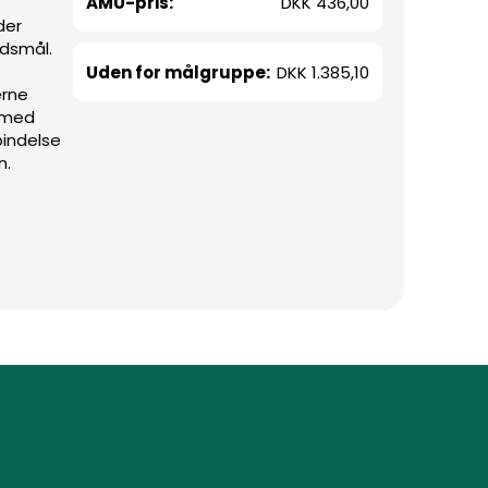
AMU-pris:
DKK 436,00
der
edsmål.
Uden for målgruppe:
DKK 1.385,10
erne
 med
bindelse
n.