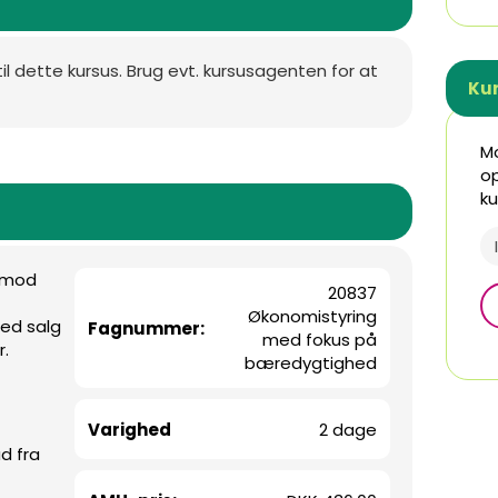
til dette kursus. Brug evt. kursusagenten for at
Ku
Mo
op
ku
g mod
20837
Økonomistyring
ed salg
Fagnummer:
med fokus på
r.
bæredygtighed
Varighed
2 dage
d fra