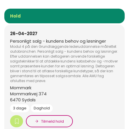
Hold
26-04-2027
Personligt salg - kundens behov og løsninger
Modul 4 på den Grundlæggende lederuddannelse målrettet
autobranchen. Personligt salg - kundens behov og løsninger.
Efter uddannelsen kan deltageren anvende forskellige
salgsteknikker til at afdække kundens købsbehov og -motiver
samt præsentere kunden for en optimal løsning. Deltageren
bliver i stand til at aflæse forskellige kundetyper, så der kan
gennemføres en tilpasset salgssamtale. Alle AMU fag
afsluttes med prøve.
Mommark
Mommarkvej 374
6470 Sydals
3 dage
Daghold
Tilmeld hold