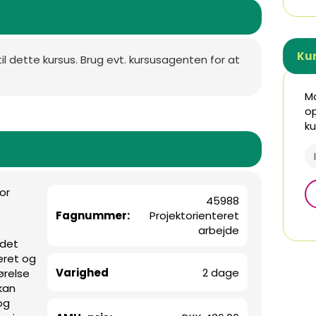
Ku
til dette kursus. Brug evt. kursusagenten for at
Mo
op
ku
or
45988
Fagnummer:
Projektorienteret
arbejde
 det
eret og
Varighed
2 dage
ørelse
 kan
og