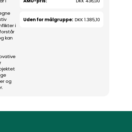
AMU-pris:
DKK 436,00
r i
 egne
ktiv
Uden for målgruppe:
DKK 1.385,10
likter i
forstår
og kan
novative
r
ojektet
rige
ser og
r.