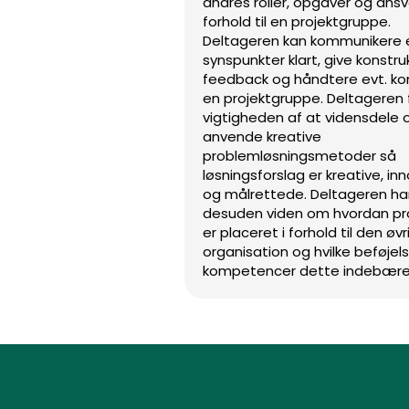
andres roller, opgaver og ansva
forhold til en projektgruppe.
Deltageren kan kommunikere
synspunkter klart, give konstru
feedback og håndtere evt. konf
en projektgruppe. Deltageren 
vigtigheden af at vidensdele 
anvende kreative
problemløsningsmetoder så
løsningsforslag er kreative, in
og målrettede. Deltageren ha
desuden viden om hvordan pr
er placeret i forhold til den øv
organisation og hvilke beføjel
kompetencer dette indebære