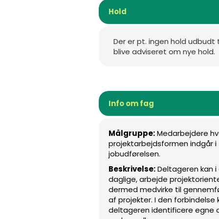
Hold
Der er pt. ingen hold udbudt 
blive adviseret om nye hold.
Info om fag
Målgruppe:
Medarbejdere hv
projektarbejdsformen indgår i
jobudførelsen.
Beskrivelse:
Deltageren kan i
daglige, arbejde projektorient
dermed medvirke til gennemf
af projekter. I den forbindelse
deltageren identificere egne 