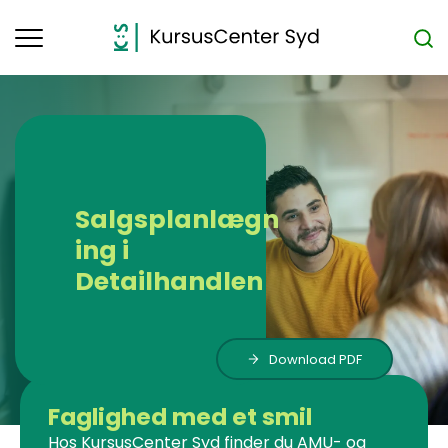
Toggle
navigation
Salgsplanlægn
ing i
Detailhandlen
Download PDF
Faglighed med et smil
Hos KursusCenter Syd finder du AMU- og