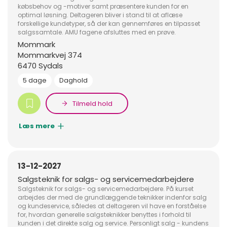
købsbehov og -motiver samt præsentere kunden for en
optimal løsning. Deltageren bliver i stand til at aflæse
forskellige kundetyper, så der kan gennemføres en tilpasset
salgssamtale. AMU fagene afsluttes med en prøve.
Mommark
Mommarkvej 374
6470 Sydals
5 dage
Daghold
Tilmeld hold
Læs mere
13-12-2027
Salgsteknik for salgs- og servicemedarbejdere
Salgsteknik for salgs- og servicemedarbejdere. På kurset
arbejdes der med de grundlæggende teknikker indenfor salg
og kundeservice, således at deltageren vil have en forståelse
for, hvordan generelle salgsteknikker benyttes i forhold til
kunden i det direkte salg og service. Personligt salg - kundens