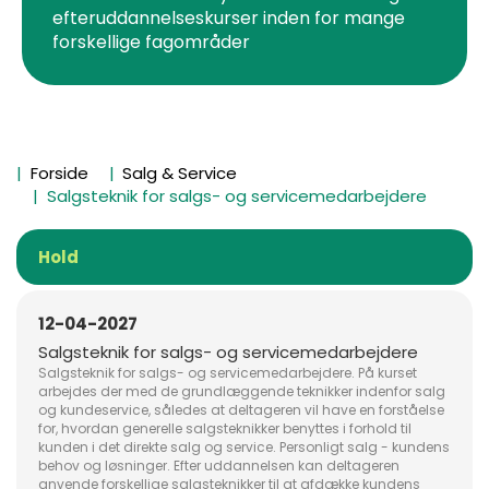
efteruddannelseskurser inden for mange
forskellige fagområder
Forside
Salg & Service
Salgsteknik for salgs- og servicemedarbejdere
Hold
12-04-2027
Salgsteknik for salgs- og servicemedarbejdere
Salgsteknik for salgs- og servicemedarbejdere. På kurset
arbejdes der med de grundlæggende teknikker indenfor salg
og kundeservice, således at deltageren vil have en forståelse
for, hvordan generelle salgsteknikker benyttes i forhold til
kunden i det direkte salg og service. Personligt salg - kundens
behov og løsninger. Efter uddannelsen kan deltageren
anvende forskellige salgsteknikker til at afdække kundens