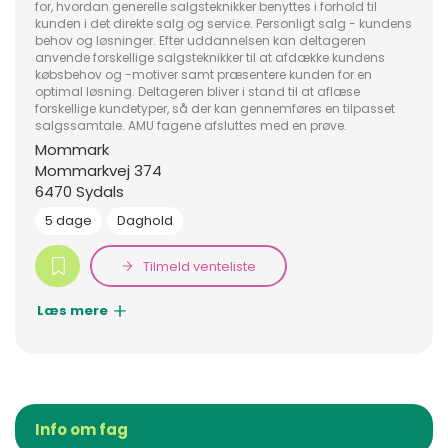
for, hvordan generelle salgsteknikker benyttes i forhold til
kunden i det direkte salg og service. Personligt salg - kundens
behov og løsninger. Efter uddannelsen kan deltageren
anvende forskellige salgsteknikker til at afdække kundens
købsbehov og -motiver samt præsentere kunden for en
optimal løsning. Deltageren bliver i stand til at aflæse
forskellige kundetyper, så der kan gennemføres en tilpasset
salgssamtale. AMU fagene afsluttes med en prøve.
Mommark
Mommarkvej 374
6470 Sydals
5 dage
Daghold
Tilmeld venteliste
Læs mere
Info om fag