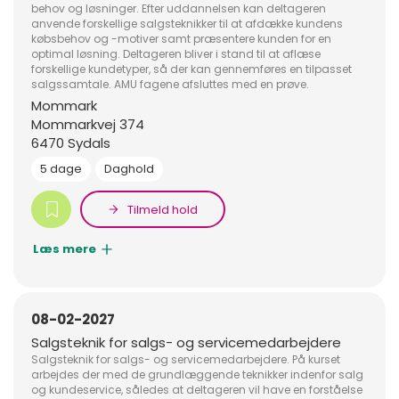
behov og løsninger. Efter uddannelsen kan deltageren
anvende forskellige salgsteknikker til at afdække kundens
købsbehov og -motiver samt præsentere kunden for en
optimal løsning. Deltageren bliver i stand til at aflæse
forskellige kundetyper, så der kan gennemføres en tilpasset
salgssamtale. AMU fagene afsluttes med en prøve.
Mommark
Mommarkvej 374
6470 Sydals
5 dage
Daghold
Tilmeld hold
Læs mere
08-02-2027
Salgsteknik for salgs- og servicemedarbejdere
Salgsteknik for salgs- og servicemedarbejdere. På kurset
arbejdes der med de grundlæggende teknikker indenfor salg
og kundeservice, således at deltageren vil have en forståelse