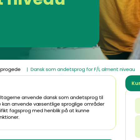
osprogede
Dansk som andetsprog for F/I, alment niveau
Kur
eltagerne anvende dansk som andetsprog til
 kan anvende væsentlige sproglige områder
ifikt fagsprog med henblik på at kunne
nktioner.