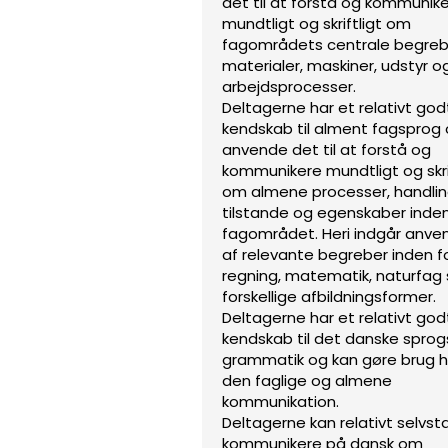
det til at forstå og kommunik
mundtligt og skriftligt om
fagområdets centrale begrebe
materialer, maskiner, udstyr o
arbejdsprocesser.
Deltagerne har et relativt god
kendskab til alment fagsprog
anvende det til at forstå og
kommunikere mundtligt og skri
om almene processer, handlin
tilstande og egenskaber inden
fagområdet. Heri indgår anve
af relevante begreber inden f
regning, matematik, naturfag
forskellige afbildningsformer.
Deltagerne har et relativt god
kendskab til det danske sprog
grammatik og kan gøre brug he
den faglige og almene
kommunikation.
Deltagerne kan relativt selvs
kommunikere på dansk om