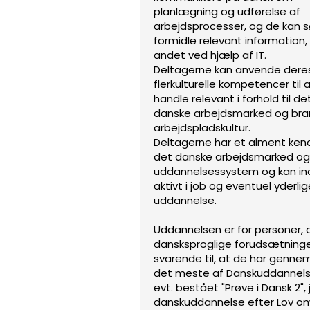
planlægning og udførelse af
arbejdsprocesser, og de kan 
formidle relevant information,
andet ved hjælp af IT.
Deltagerne kan anvende dere
flerkulturelle kompetencer til 
handle relevant i forhold til de
danske arbejdsmarked og br
arbejdspladskultur.
Deltagerne har et alment kend
det danske arbejdsmarked og
uddannelsessystem og kan i
aktivt i job og eventuel yderli
uddannelse.
Uddannelsen er for personer, 
dansksproglige forudsætning
svarende til, at de har genne
det meste af Danskuddannels
evt. bestået "Prøve i Dansk 2", j
danskuddannelse efter Lov o