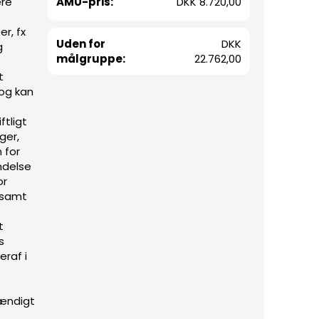
AMU-pris:
DKK 8.720,00
ere
r, fx
Uden for
DKK
g
målgruppe:
22.762,00
t
 og kan
ftligt
ger,
 for
ndelse
or
 samt
t
s
raf i
tændigt