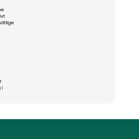
ne
ivt
dtlige
r
 i