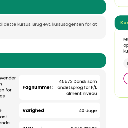
Ku
til dette kursus. Brug evt. kursusagenten for at
Mo
op
ku
nvender
45573 Dansk som
m
Fagnummer:
andetsprog for F/I,
en for
alment niveau
des
Varighed
40 dage
t
vant
vende