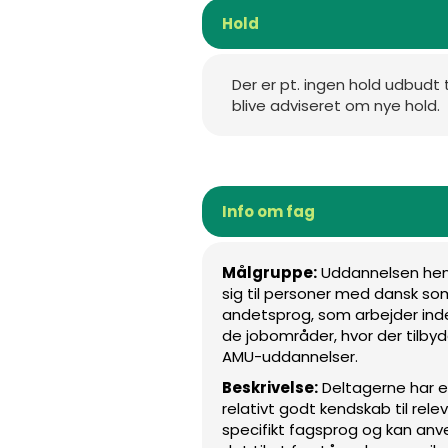
Hold
Der er pt. ingen hold udbudt 
blive adviseret om nye hold.
Info om fag
Målgruppe:
Uddannelsen he
sig til personer med dansk so
andetsprog, som arbejder ind
de jobområder, hvor der tilby
AMU-uddannelser.
Beskrivelse:
Deltagerne har e
relativt godt kendskab til rele
specifikt fagsprog og kan an