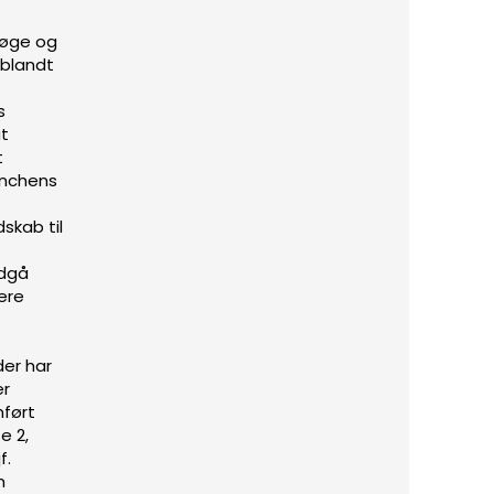
søge og
 blandt
s
at
t
anchens
skab til
ndgå
gere
der har
er
mført
e 2,
f.
m