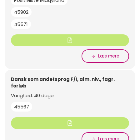
Positivliste Midtjylland
45902
45571
Læs mere
Dansk som andetsprog F/I, alm. niv., fagr.
forløb
Varighed: 40 dage
45567
Læs mere