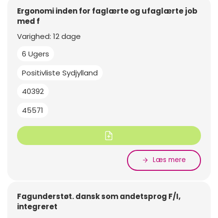
Ergonomi inden for faglærte og ufaglærte job
med f
Varighed: 12 dage
6 Ugers
Positivliste Sydjylland
40392
45571
Læs mere
Fagunderstøt. dansk som andetsprog F/I,
integreret