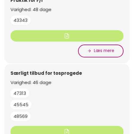
Praktik for F/I
Varighed: 48 dage
43343
Læs mere
Særligt tilbud for tosprogede
Varighed: 46 dage
47313
45545
48569