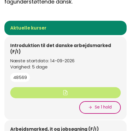
fagunderstøttende dansk.
Aktuelle kurser
Introduktion til det danske arbejdsmarked
(F/I)
Næste startdato: 14-09-2026
Varighed: 5 dage
48569
Se 1 hold
Arbejdsmarked, it og jobsøgning (F/I)