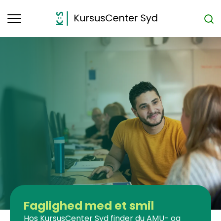
Toggle
navigation
Faglighed med et smil
Hos KursusCenter Syd finder du AMU- og