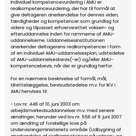
Individuel kompetencevurdering i AMU er
realkompetencevurdering, der har til formål at
give deltageren anerkendelse for dennes viden,
færdigheder og kompetencer som grundlag for
videre og tilpasset erhvervsrettet voksen- og
efteruddannelse inden for rammerne af AMU-
uddannelserne. Uddannelsesinstitutionen
anerkender deltagerens realkompetencer i form
af en individuel AMU-uddannelsesplan, udstedelse
af AMU-uddannelsesbevis(-er) og/eller AMU-
kompetencebevis, når der er grundlag herfor.
For en nærmere beskrivelse af formål, mål,
tilrettelæggelse, bevisudstedelse m.v. for IKV i
AMU henvises til:
- Lov nr. 446 af 10. juni 2003 om
arbejdsmarkedsuddannelser m.v. med senere
ændringer, herunder ved lov nr. 556 af 6. juni 2007
om ændring af forskellige love på
Undervisningsministeriets område (Udbygning af
anerkendelse af realkompetencer på voksen- og