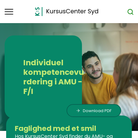
Toggle
navigation
Individuel
kompetencevu
rdering i AMU -
F/I
Download PDF
Faglighed med et smil
Hos KursusCenter Syd finder du AMU- og