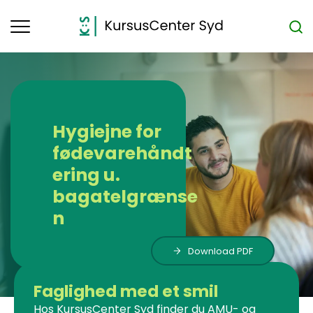
Toggle
navigation
Hygiejne for
fødevarehåndt
ering u.
bagatelgrænse
n
Download PDF
Faglighed med et smil
Hos KursusCenter Syd finder du AMU- og