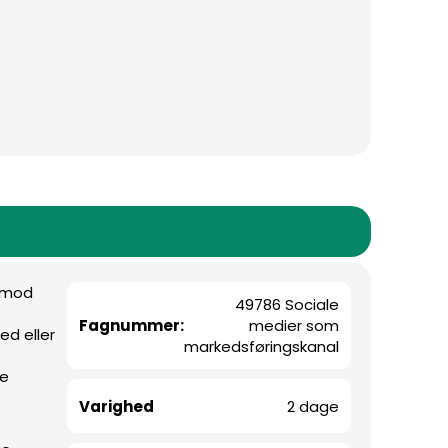
g mod
49786 Sociale
Fagnummer:
medier som
ed eller
markedsføringskanal
le
Varighed
2 dage