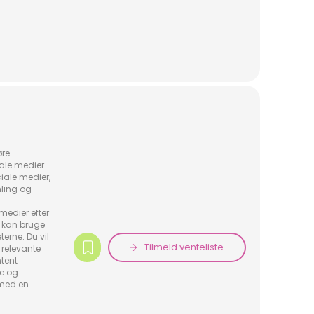
øre
iale medier
iale medier,
ling og
medier efter
 kan bruge
terne. Du vil
Tilmeld venteliste
 relevante
tent
ke og
 med en