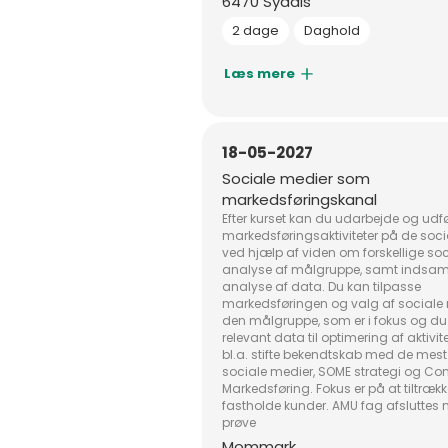
6470 Sydals
2 dage
Daghold
Læs mere
18-05-2027
Sociale medier som
markedsføringskanal
Efter kurset kan du udarbejde og udf
markedsføringsaktiviteter på de soc
ved hjælp af viden om forskellige soc
analyse af målgruppe, samt indsam
analyse af data. Du kan tilpasse
markedsføringen og valg af sociale 
den målgruppe, som er i fokus og du
relevant data til optimering af aktivite
bl.a. stifte bekendtskab med de mest
sociale medier, SOME strategi og Con
Markedsføring. Fokus er på at tiltræk
fastholde kunder. AMU fag afsluttes
prøve
Mommark