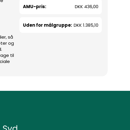
ge
AMU-pris:
DKK 436,00
Uden for målgruppe:
DKK 1.385,10
er, så
eter og
.
age til
ciale