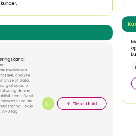
 kunder.
Ku
Mo
op
ku
øringskanal
øre
iale medier ved
e medier, analyse
nalyse af data.
valg af sociale
 fokus og du kan
ktiviteterne. Du vil
 relevante sociale
Tilmeld hold
rkedsføring. Fokus
r. AMU fag