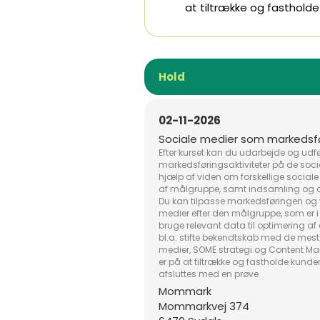
at tiltrække og fastholde
Hold
02-11-2026
Sociale medier som markedsf
Efter kurset kan du udarbejde og udf
markedsføringsaktiviteter på de soc
hjælp af viden om forskellige social
af målgruppe, samt indsamling og a
Du kan tilpasse markedsføringen og 
medier efter den målgruppe, som er i
bruge relevant data til optimering af a
bl.a. stifte bekendtskab med de mest
medier, SOME strategi og Content Ma
er på at tiltrække og fastholde kunde
afsluttes med en prøve
Mommark
Mommarkvej 374