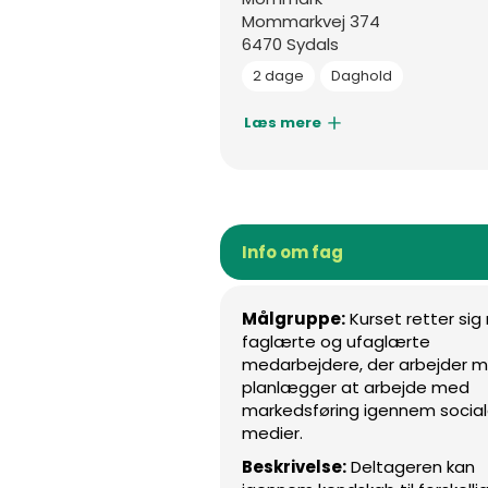
Mommarkvej 374
6470 Sydals
2 dage
Daghold
Læs mere
Info om fag
Målgruppe:
Kurset retter si
faglærte og ufaglærte
medarbejdere, der arbejder m
planlægger at arbejde med
markedsføring igennem socia
medier.
Beskrivelse:
Deltageren kan