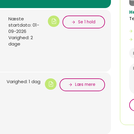
H
T
Næste
Se 1 hold
startdato: 01-
09-2026
Varighed: 2
dage
Varighed: 1 dag
Læs mere