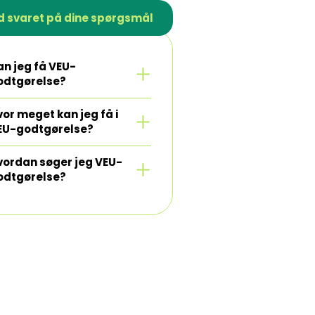
d svaret på dine spørgsmål
an jeg få VEU-
Se mere
odtgørelse?
or meget kan jeg få i
Se mere
EU-godtgørelse?
vordan søger jeg VEU-
Se mere
odtgørelse?