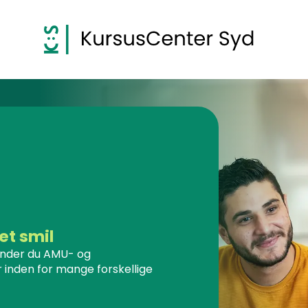
et smil
inder du AMU- og
 inden for mange forskellige