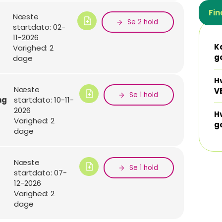
Fin
Næste
Se 2 hold
startdato: 02-
11-2026
K
Varighed: 2
g
dage
Hv
Næste
V
Se 1 hold
ng
startdato: 10-11-
2026
H
Varighed: 2
g
dage
Næste
Se 1 hold
startdato: 07-
12-2026
Varighed: 2
dage