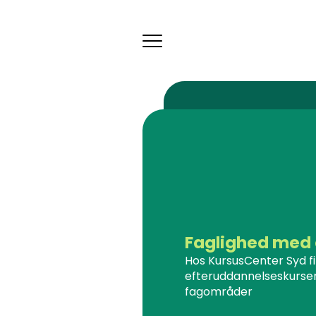
Toggle
navigation
Faglighed med 
Hos KursusCenter Syd f
efteruddannelseskurser
fagområder