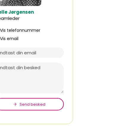
elle Jørgensen
eamleder
Vis telefonnummer
73425508
Vis email
hej@bcsyd.dk
Send besked